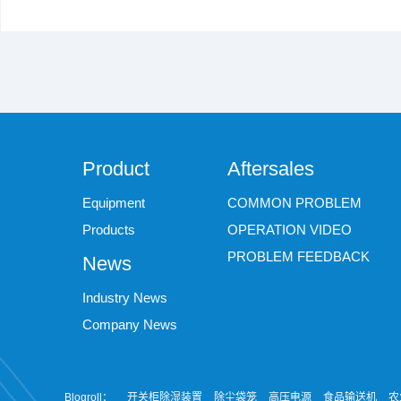
Product
Aftersales
Equipment
COMMON PROBLEM
Products
OPERATION VIDEO
PROBLEM FEEDBACK
News
Industry News
Company News
Blogroll：
开关柜除湿装置
除尘袋笼
高压电源
食品输送机
农