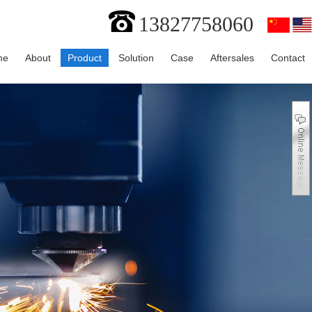
13827758060
me
About
Product
Solution
Case
Aftersales
Contact