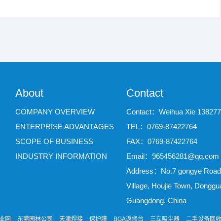
About
Contact
COMPANY OVERVIEW
Contact：Weihua Xie 13827
ENTERPRISE ADVANTAGES
TEL：0769-87422764
SCOPE OF BUSINESS
FAX：0769-87422764
INDUSTRY INFORMATION
Email：965456281@qq.com
Address：No.7 gongye Road,
Village, Houjie Town, Donggu
Guangdong, China
业网
东莞园林公司
天津焊接
保护膜
BGA返修台
三立吸尘器
二手设备回