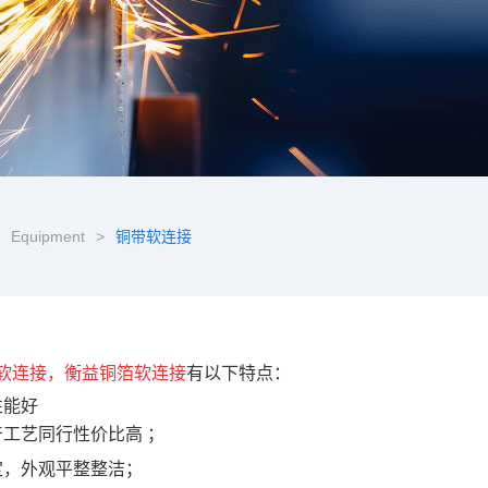
Equipment
>
铜带软连接
软连接，衡益铜箔软连接
有以下特点：
性能好
产工艺同行性价比高 ；
定，外观平整整洁；