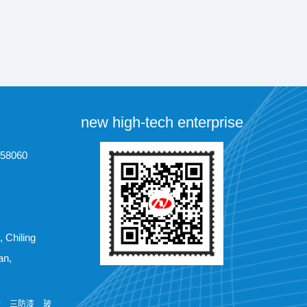
new high-tech enterprise
758060
 Chiling
an,
收
三防漆
玻